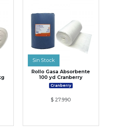
Sin Stock
Rollo Gasa Absorbente
kg
100 yd Cranberry
Cranberry
$ 27.990