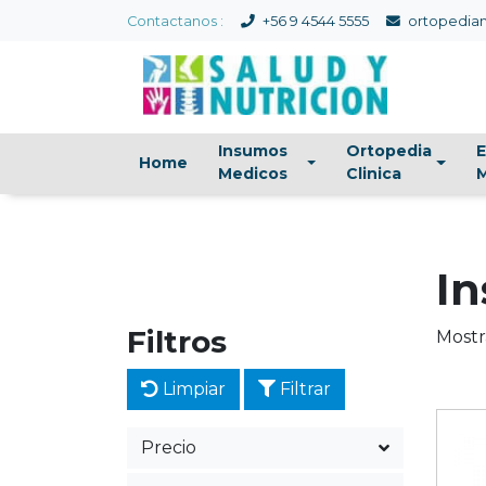
Contactanos :
+56 9 4544 5555
ortopedian
Insumos
Ortopedia
E
Home
Medicos
Clinica
M
I
Filtros
Mostr
Limpiar
Filtrar
Precio