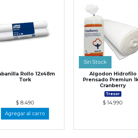
Sin Stock
abanilla Rollo 12x48m
Algodon Hidrofilo
Tork
Prensado Premiun 1
Cranberry
Tresor
$ 8.490
$ 14.990
Agregar al carro