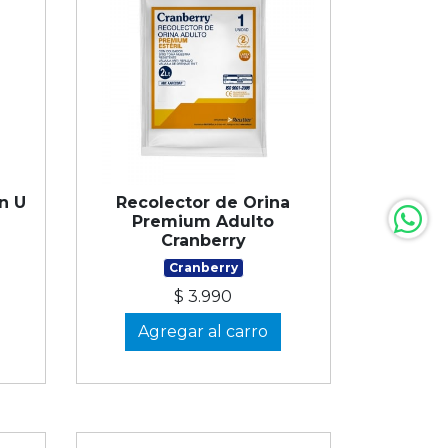
n U
Recolector de Orina
Premium Adulto
Cranberry
Cranberry
$ 3.990
Agregar al carro