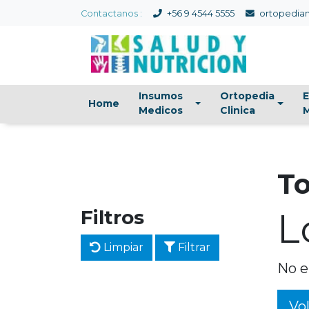
Contactanos :
+56 9 4544 5555
ortopedian
Insumos
Ortopedia
E
Home
Medicos
Clinica
M
To
Filtros
L
Limpiar
Filtrar
No e
Vol