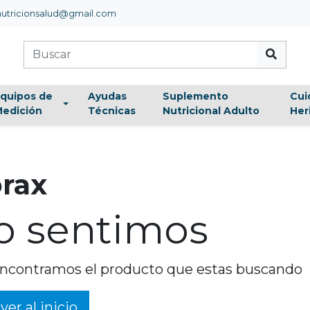
utricionsalud@gmail.com
quipos de
Ayudas
Suplemento
Cui
edición
Técnicas
Nutricional Adulto
Her
rax
o sentimos
ncontramos el producto que estas buscando
ver al inicio