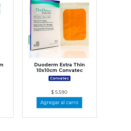
cm
Duoderm Extra Thin
10x10cm Convatec
Convatec
$ 5.590
Agregar al carro