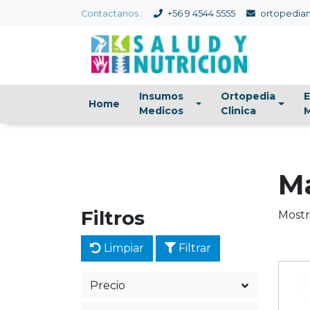
Contactanos :
+56 9 4544 5555
ortopedian
Insumos
Ortopedia
E
Home
Medicos
Clinica
M
M
Filtros
Mostr
Limpiar
Filtrar
Precio