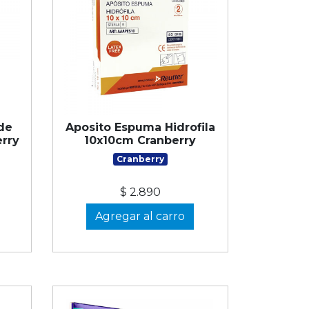
 de
Aposito Espuma Hidrofila
erry
10x10cm Cranberry
Cranberry
$ 2.890
Agregar al carro