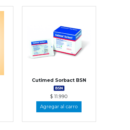
m
Cutimed Sorbact BSN
BSN
$ 11.990
Agregar al carro