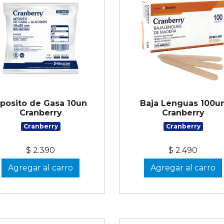
posito de Gasa 10un
Baja Lenguas 100u
Cranberry
Cranberry
Cranberry
Cranberry
$ 2.390
$ 2.490
Agregar al carro
Agregar al carro