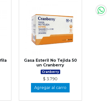
ila
Gasa Esteril No Tejida 50
un Cranberry
Cranberry
$ 3.790
Agregar al carro