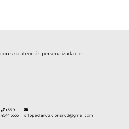
, con una atención personalizada con
+56 9
4544 5555
ortopedianutricionsalud@gmail.com