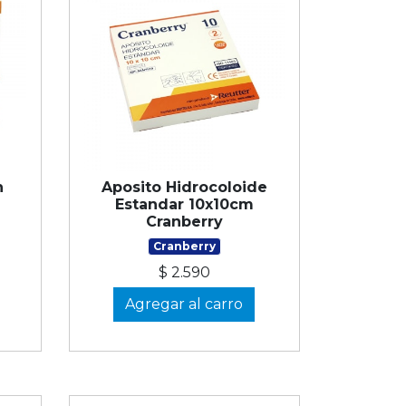
n
Aposito Hidrocoloide
Estandar 10x10cm
Cranberry
Cranberry
$ 2.590
Agregar al carro