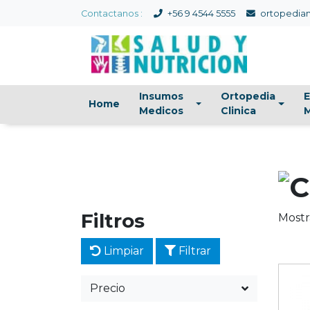
Contactanos :
+56 9 4544 5555
ortopedian
Insumos
Ortopedia
E
Home
Medicos
Clinica
M
Filtros
Mostr
Limpiar
Filtrar
Precio