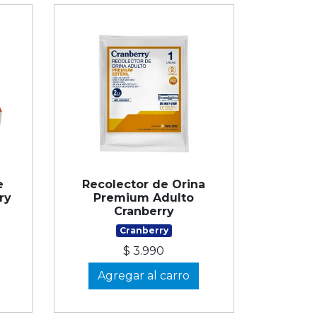
e
Recolector de Orina
ry
Premium Adulto
Cranberry
Cranberry
$ 3.990
Agregar al carro