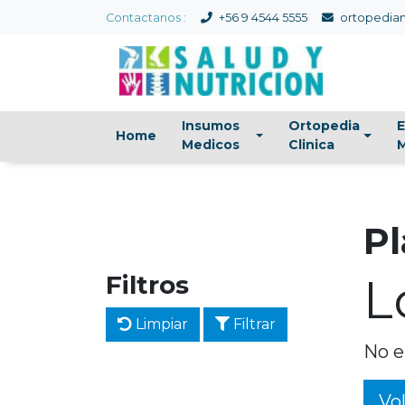
Contactanos :
+56 9 4544 5555
ortopedian
Insumos
Ortopedia
E
Home
Medicos
Clinica
M
Pl
Filtros
L
Limpiar
Filtrar
No e
Vol