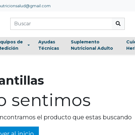
utricionsalud@gmail.com
quipos de
Ayudas
Suplemento
Cui
edición
Técnicas
Nutricional Adulto
Her
antillas
o sentimos
ncontramos el producto que estas buscando
ver al inicio